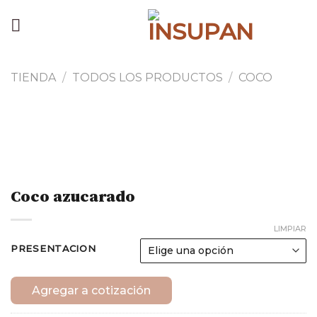
Skip
to
content
TIENDA
/
TODOS LOS PRODUCTOS
/
COCO
Coco azucarado
LIMPIAR
PRESENTACION
Agregar a cotización