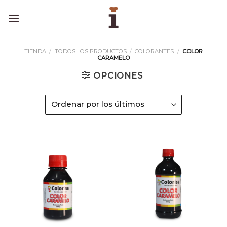
Skip
to
content
TIENDA
/
TODOS LOS PRODUCTOS
/
COLORANTES
/
COLOR
CARAMELO
OPCIONES