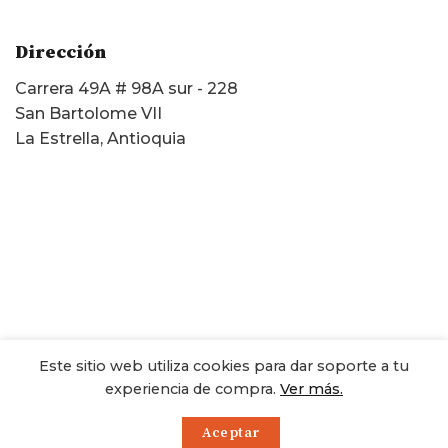
Dirección
Carrera 49A # 98A sur - 228
San Bartolome VII
La Estrella, Antioquia
Este sitio web utiliza cookies para dar soporte a tu
experiencia de compra.
Ver más.
Copyright 2026 ©
Insupan S.A.S.
Web design por
ggh