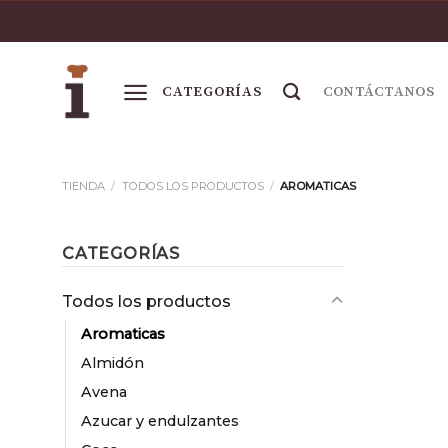
Skip
to
content
CONTÁCTANOS
TIENDA
/
TODOS LOS PRODUCTOS
/
AROMATICAS
CATEGORÍAS
Todos los productos
Aromaticas
Almidón
Avena
Azucar y endulzantes