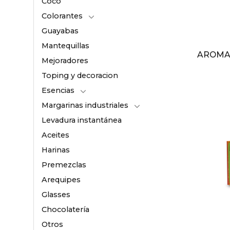
Coco
Colorantes
Guayabas
Mantequillas
AROMAT
Mejoradores
Toping y decoracion
Esencias
Margarinas industriales
Levadura instantánea
Aceites
Harinas
Premezclas
Arequipes
Glasses
Chocolatería
Otros